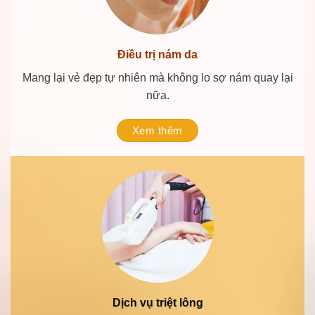
Điều trị thâm
Xóa thâm, trị tái phát lại, đem lại vẻ đẹp hoàn hảo cho
bạn.
Xem thêm
Tắm trắng