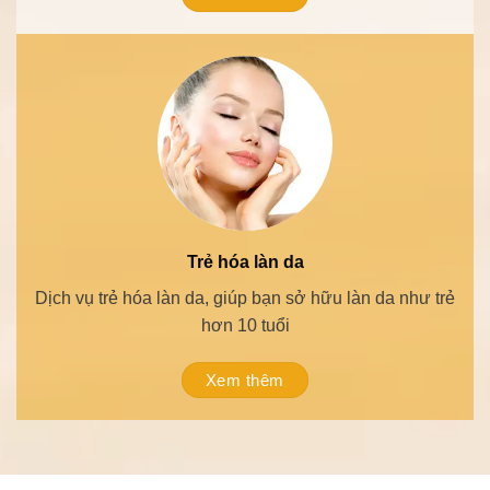
Xóa xăm, chàm, bớt
Tẩy xóa các hình xăm, chàm, bớt an toàn và không để
lại sẹo.
Xem thêm