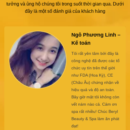
tưởng và ủng hộ chúng tôi trong suốt thời gian qua. Dưới
đây là một số đánh giá của khách hàng
Trần Lan Anh
Cảm giác sau quy trình
các bước là lỗ chân lông
được thông thoáng, làn da
mịn màng hơn, lỗ chân
lông được thu nhỏ lại và
bậc tone làn da. Huỳnh rất
thích các dịch vụ tại Beryl
và cơ sở vật chất trang
thiết bị hiện đại cũng như
đội ngũ chuyên gia, kỹ
thuật viên rất chuyên môn.