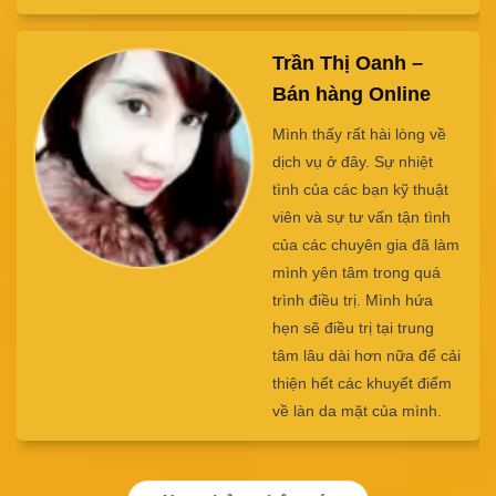
Lê Văn Đức
Da mình rất nhạy cảm,
cộng thêm thời tiết nóng
bức và ô nhiễm ở Sài gòn
làm làn da của mình bị nổi
mụn. Một lần tình cờ lướt
facebook thấy ở Beryl
Beauty đang có chương
trình giảm giá trị mụn. Sau
liệu trình trị mụn thì da
mình đã trở lại bình
thường.
Xem thêm nhận xét